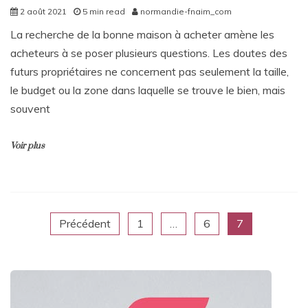
2 août 2021
5 min read
normandie-fnaim_com
La recherche de la bonne maison à acheter amène les
acheteurs à se poser plusieurs questions. Les doutes des
futurs propriétaires ne concernent pas seulement la taille,
le budget ou la zone dans laquelle se trouve le bien, mais
souvent
Voir plus
Pagination
Précédent
1
…
6
7
des
publications