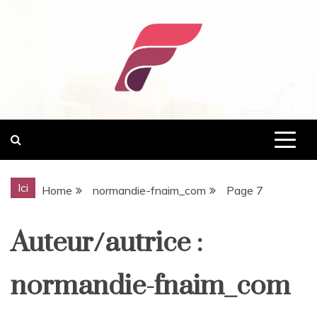
Skip
to
content
normandie-fnaim.com
Ici
Home
normandie-fnaim_com
Page 7
Auteur/autrice :
normandie-fnaim_com