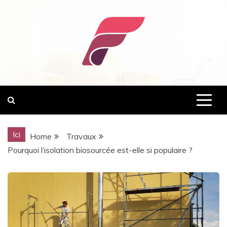
Skip
to
content
normandie-fnaim.com
Ici
Home
Travaux
Pourquoi l’isolation biosourcée est-elle si populaire ?