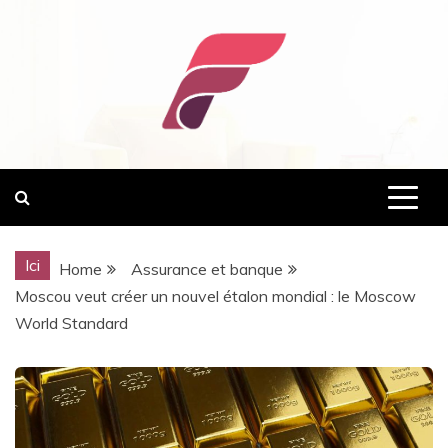
Skip
to
content
normandie-fnaim.com
Ici
Home
Assurance et banque
Moscou veut créer un nouvel étalon mondial : le Moscow
World Standard